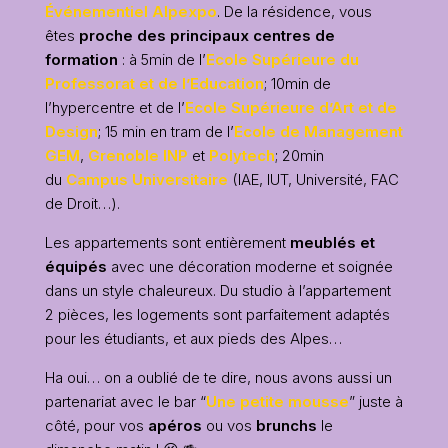
Événementiel Alpexpo
. De la résidence, vous
êtes
proche des principaux centres de
formation
: à 5min de l’
Ecole Supérieure du
Professorat et de l’Education
; 10min de
l’hypercentre et de l’
Ecole Supérieure d’Art et de
Design
; 15 min en tram de l’
Ecole de Management
GEM
,
Grenoble INP
et
Polytech
; 20min
du
Campus Universitaire
(IAE, IUT, Université, FAC
de Droit…).
Les appartements sont entièrement
meublés et
équipés
avec une décoration moderne et soignée
dans un style chaleureux. Du studio à l’appartement
2 pièces, les logements sont parfaitement adaptés
pour les étudiants, et aux pieds des Alpes…
Ha oui… on a oublié de te dire, nous avons aussi un
partenariat avec le bar “
Une petite mousse
” juste à
côté, pour vos
apéros
ou vos
brunchs
le