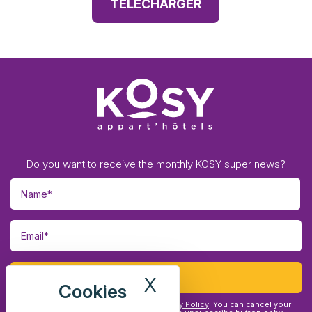
TÉLÉCHARGER
Do you want to receive the monthly KOSY super news?
X
Hide cookie banne
VYou have read and agreed to our
Privacy Policy
. You can cancel your